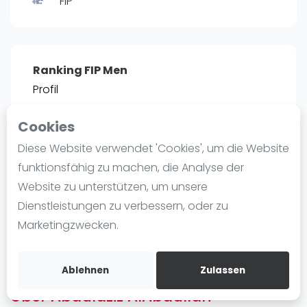
FIP
Ranking
Männer
Frauen
Ranking FIP Men
FIP Männer
Profil
FIP Frauen
Cookies
Blog
POSITIE
PT
Diese Website verwendet 'Cookies', um die Website
2466
0
#
13
Was ist padel
funktionsfähig zu machen, die Analyse der
Die Geschichte von Padel
Website zu unterstützen, um unsere
Regeln und Punktzählung
Dienstleistungen zu verbessern, oder zu
Padel Schläge
Bist du
Abdulaziz AlAbdullah
?
Marketingzwecken.
Bandeja - Vibora
Kostenloses Konto erstellen
Video
Ablehnen
Zulassen
Über Abdulaziz AlAbdullah
Padel Basistechnik