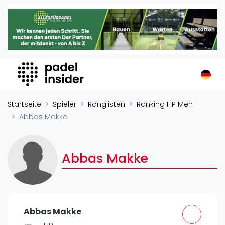
Padel Insider
Home
Padelstandorte
Organisationen
Buchungssysteme
Padel-Shops
Startseite
Spieler
Ranglisten
Ranking FIP Men
Padel-Marken
Abbas Makke
Padelplatzbauer
Verschiedenes
Abbas Makke
Veranstaltungen
Turniere
International
Abbas Makke
Playtomic