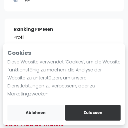
FIP
Ranking
Männer
Frauen
Ranking FIP Men
FIP Männer
Profil
FIP Frauen
Cookies
Blog
POSITIE
PT
Diese Website verwendet 'Cookies', um die Website
2212
2
#
79
Was ist padel
funktionsfähig zu machen, die Analyse der
Die Geschichte von Padel
Website zu unterstützen, um unsere
Regeln und Punktzählung
Dienstleistungen zu verbessern, oder zu
Padel Schläge
Bist du
Abbas Makke
?
Marketingzwecken.
Bandeja - Vibora
Kostenloses Konto erstellen
Video
Ablehnen
Zulassen
Über Abbas Makke
Padel Basistechnik