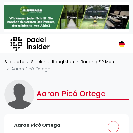
Padel Insider
Home
Padelstandorte
Organisationen
Buchungssysteme
Padel-Shops
Startseite
Spieler
Ranglisten
Ranking FIP Men
Padel-Marken
Aaron Picó Ortega
Padelplatzbauer
Verschiedenes
Aaron Picó Ortega
Veranstaltungen
Turniere
International
Aaron Picó Ortega
Playtomic