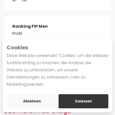
FIP
Ranking
Männer
Frauen
Ranking FIP Men
FIP Männer
Profil
FIP Frauen
Cookies
Blog
POSITIE
PT
Diese Website verwendet 'Cookies', um die Website
2510
1
#
83
Was ist padel
funktionsfähig zu machen, die Analyse der
Die Geschichte von Padel
Website zu unterstützen, um unsere
Regeln und Punktzählung
Dienstleistungen zu verbessern, oder zu
Padel Schläge
Bist du
Aaron Picó Ortega
?
Marketingzwecken.
Bandeja - Vibora
Kostenloses Konto erstellen
Video
Ablehnen
Zulassen
Über Aaron Picó Ortega
Padel Basistechnik