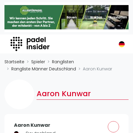
Padel Insider
Home
Padelstandorte
Organisationen
Buchungssysteme
Padel-Shops
Startseite
Spieler
Ranglisten
Padel-Marken
Rangliste Männer Deutschland
Aaron Kunwar
Padelplatzbauer
Verschiedenes
Aaron Kunwar
Veranstaltungen
Turniere
International
Aaron Kunwar
Playtomic