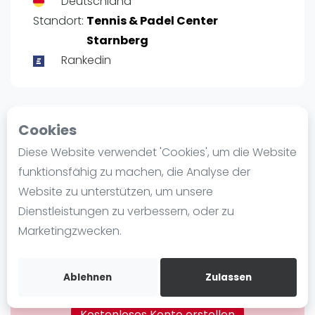
Deutschland
Ranking
Standort:
Tennis & Padel Center
Starnberg
Männer
Rankedin
Frauen
FIP Männer
FIP Frauen
Cookies
Rangliste Männer Deutschland
Blog
Profil
Diese Website verwendet 'Cookies', um die Website
Was ist padel
funktionsfähig zu machen, die Analyse der
Die Geschichte von Padel
Website zu unterstützen, um unsere
POSITIE
PT
Regeln und Punktzählung
Dienstleistungen zu verbessern, oder zu
9911
10
#
176
Padel Schläge
Marketingzwecken.
Bandeja - Vibora
Video
Ablehnen
Zulassen
Bist du
Aaron Kunwar
?
Padel Basistechnik
Kostenloses Konto erstellen