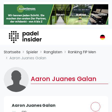
Padel Insider
Home
Padelstandorte
Organisationen
Buchungssysteme
Padel-Shops
Startseite
Spieler
Ranglisten
Ranking FIP Men
Padel-Marken
Aaron Juanes Galan
Padelplatzbauer
Verschiedenes
Aaron Juanes Galan
Veranstaltungen
Turniere
International
Aaron Juanes Galan
Playtomic