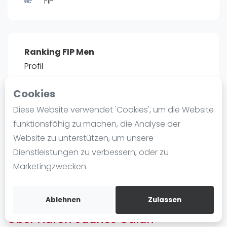
FIP
Ranking
Männer
Frauen
Ranking FIP Men
FIP Männer
Profil
FIP Frauen
Cookies
Blog
POSITIE
PT
Diese Website verwendet 'Cookies', um die Website
2466
0
#
13
Was ist padel
funktionsfähig zu machen, die Analyse der
Die Geschichte von Padel
Website zu unterstützen, um unsere
Regeln und Punktzählung
Dienstleistungen zu verbessern, oder zu
Padel Schläge
Bist du
Aaron Juanes Galan
?
Marketingzwecken.
Bandeja - Vibora
Kostenloses Konto erstellen
Video
Ablehnen
Zulassen
Über Aaron Juanes Galan
Padel Basistechnik