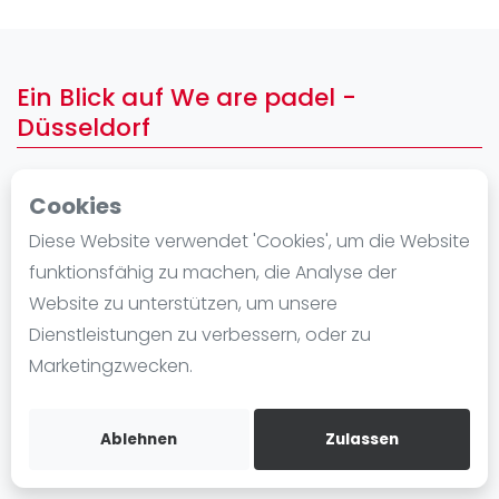
Ranking
Männer
Ein Blick auf We are padel -
Frauen
Düsseldorf
FIP Männer
FIP Frauen
Cookies
Blog
Diese Website verwendet 'Cookies', um die Website
Was ist padel
funktionsfähig zu machen, die Analyse der
Die Geschichte von Padel
Website zu unterstützen, um unsere
Regeln und Punktzählung
Dienstleistungen zu verbessern, oder zu
Padel Schläge
Marketingzwecken.
Bandeja - Vibora
Video
Ablehnen
Zulassen
Padel Basistechnik