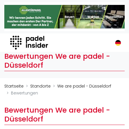
Padel Insider
Home
Padelstandorte
Organisationen
Buchungssysteme
Bewertungen We are padel -
Padel-Shops
Düsseldorf
Padel-Marken
Padelplatzbauer
Verschiedenes
Startseite
Standorte
We are padel - Düsseldorf
Bewertungen
Veranstaltungen
Turniere
Bewertungen We are padel -
International
Düsseldorf
Playtomic