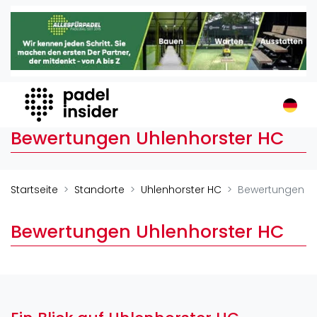
Padel Insider
Home
Padelstandorte
Organisationen
Buchungssysteme
Bewertungen Uhlenhorster HC
Padel-Shops
Padel-Marken
Padelplatzbauer
Startseite
Standorte
Uhlenhorster HC
Bewertungen
Verschiedenes
Bewertungen Uhlenhorster HC
Veranstaltungen
Turniere
International
Playtomic