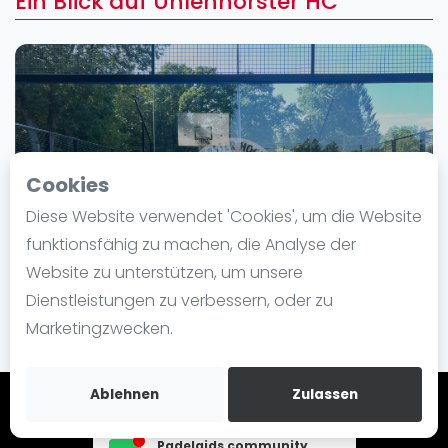
Ein Blick auf Uhlenhorster HC
Ranking
Männer
Frauen
FIP Männer
FIP Frauen
Cookies
Blog
Diese Website verwendet 'Cookies', um die Website
Was ist padel
funktionsfähig zu machen, die Analyse der
Die Geschichte von Padel
Website zu unterstützen, um unsere
Regeln und Punktzählung
Dienstleistungen zu verbessern, oder zu
Padel Schläge
Marketingzwecken.
Bandeja - Vibora
Video
Ablehnen
Zulassen
Hamburg community
Join de
Padel Basistechnik
Padelgids community