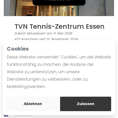
Ranking
Männer
Frauen
TVN Tennis-Zentrum Essen
FIP Männer
Zuletzt aktualisiert am 11. Mai 2026
FIP Frauen
422 Ansichten seit 13. November 2024
Cookies
Blog
Hafenstraße 10
Diese Website verwendet 'Cookies', um die Website
45356
Essen
Was ist padel
funktionsfähig zu machen, die Analyse der
+49 (0) 201 / 661580
Die Geschichte von Padel
Website zu unterstützen, um unsere
info@tenniszentrum-essen.de
Regeln und Punktzählung
Dienstleistungen zu verbessern, oder zu
Padel Schläge
tenniszentrum-essen.de
Marketingzwecken.
Bandeja - Vibora
Wegbeschreibung
Video
Ablehnen
Zulassen
Eversport
Padel Basistechnik
Rankedin