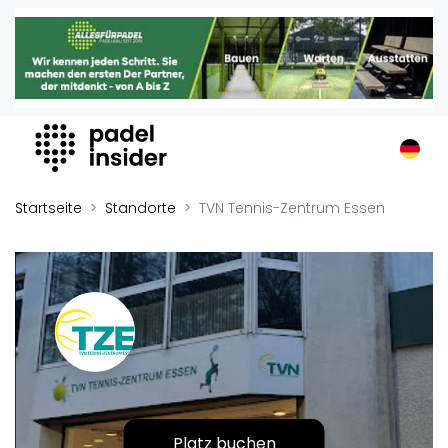
Padel Insider
Home
Padelstandorte
Organisationen
Buchungssysteme
Padel-Shops
Startseite
Standorte
TVN Tennis-Zentrum Essen
Padel-Marken
Padelplatzbauer
Verschiedenes
Veranstaltungen
Turniere
International
Playtomic
Platz buchen