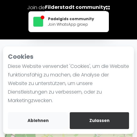
Ranking
Filderstadt community
Join de
Männer
Padelgids community
Join WhatsApp groep
Frauen
FIP Männer
FIP Frauen
Cookies
In der Nähe TSV Ötlingen
Blog
Diese Website verwendet 'Cookies', um die Website
Was ist padel
funktionsfähig zu machen, die Analyse der
+
Die Geschichte von Padel
Website zu unterstützen, um unsere
−
Regeln und Punktzählung
Dienstleistungen zu verbessern, oder zu
Padel Schläge
Marketingzwecken.
Bandeja - Vibora
Video
Ablehnen
Zulassen
Padel Basistechnik