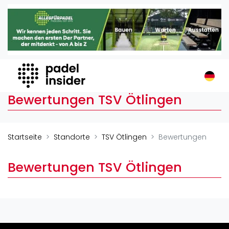
Padel Insider
Home
Padelstandorte
Organisationen
Buchungssysteme
Bewertungen TSV Ötlingen
Padel-Shops
Padel-Marken
Padelplatzbauer
Startseite
Standorte
TSV Ötlingen
Bewertungen
Verschiedenes
Bewertungen TSV Ötlingen
Veranstaltungen
Turniere
International
Playtomic