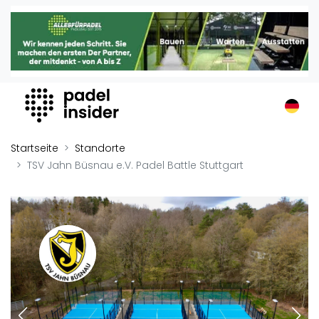
Padel Insider
Home
Padelstandorte
Organisationen
Buchungssysteme
Padel-Shops
Startseite
Standorte
Padel-Marken
TSV Jahn Büsnau e.V. Padel Battle Stuttgart
Padelplatzbauer
Verschiedenes
Veranstaltungen
Turniere
International
Playtomic