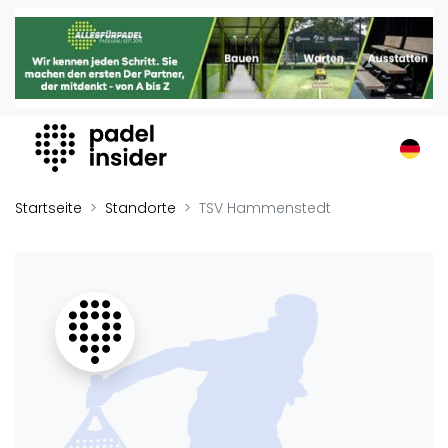
Padel Insider
Home
Padelstandorte
Organisationen
Buchungssysteme
Padel-Shops
Startseite
Standorte
TSV Hammenstedt
Padel-Marken
Padelplatzbauer
Verschiedenes
Veranstaltungen
Turniere
International
Playtomic