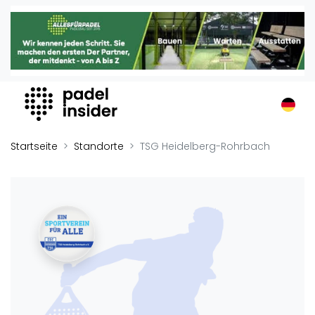
Padel Insider
Home
Padelstandorte
Organisationen
Buchungssysteme
Padel-Shops
Startseite
Standorte
TSG Heidelberg-Rohrbach
Padel-Marken
Padelplatzbauer
Verschiedenes
Veranstaltungen
Turniere
International
Playtomic