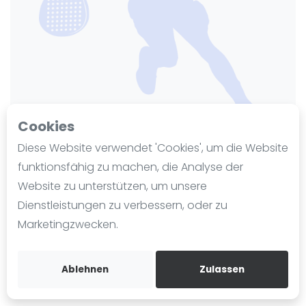
Ranking
Männer
Frauen
FIP Männer
FIP Frauen
Cookies
Blog
Diese Website verwendet 'Cookies', um die Website
Was ist padel
funktionsfähig zu machen, die Analyse der
TSG Heidelberg-Rohrbach
Die Geschichte von Padel
Website zu unterstützen, um unsere
Regeln und Punktzählung
Zuletzt aktualisiert am 28. November 2024
Dienstleistungen zu verbessern, oder zu
182 Ansichten seit 13. November 2024
Padel Schläge
Marketingzwecken.
Bandeja - Vibora
Erlenweg 30
69124
Heidelberg
Video
Ablehnen
Zulassen
tsgrohrbach.de
Padel Basistechnik