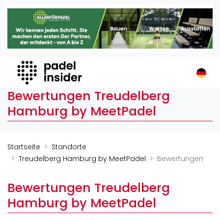
Padel Insider
Home
Padelstandorte
Organisationen
Buchungssysteme
Bewertungen Treudelberg
Padel-Shops
Hamburg by MeetPadel
Padel-Marken
Padelplatzbauer
Verschiedenes
Startseite
Standorte
Treudelberg Hamburg by MeetPadel
Bewertungen
Veranstaltungen
Turniere
Bewertungen Treudelberg
International
Hamburg by MeetPadel
Playtomic