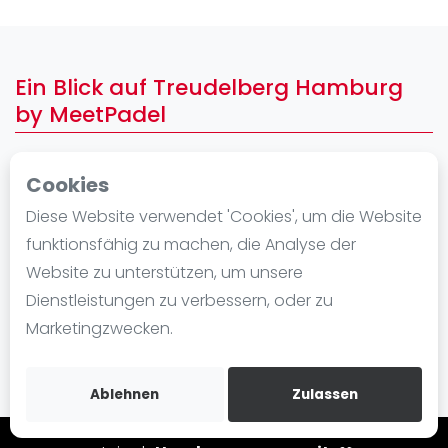
Ranking
Männer
Ein Blick auf Treudelberg Hamburg
Frauen
by MeetPadel
FIP Männer
FIP Frauen
Cookies
Blog
Diese Website verwendet 'Cookies', um die Website
Was ist padel
funktionsfähig zu machen, die Analyse der
Die Geschichte von Padel
Website zu unterstützen, um unsere
Regeln und Punktzählung
Dienstleistungen zu verbessern, oder zu
Padel Schläge
Marketingzwecken.
Bandeja - Vibora
Video
Ablehnen
Zulassen
Padel Basistechnik