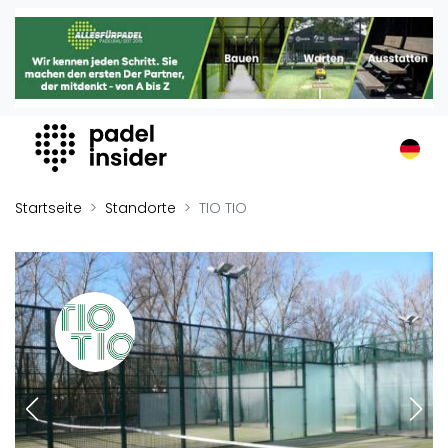
Padel Insider
Home
Padelstandorte
Organisationen
Buchungssysteme
Padel-Shops
Startseite
Standorte
TIO TIO
Padel-Marken
Padelplatzbauer
Verschiedenes
Veranstaltungen
Turniere
International
Playtomic