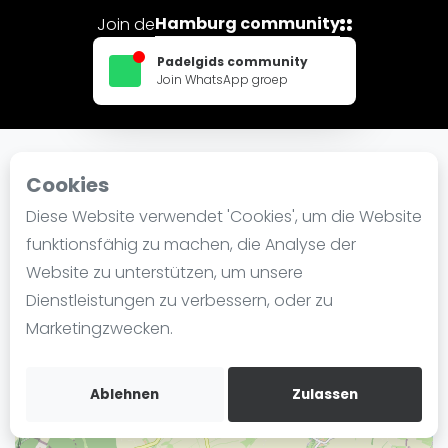
Ranking
Hamburg community
Join de
Männer
Padelgids community
Join WhatsApp groep
Frauen
FIP Männer
FIP Frauen
Cookies
In der Nähe THK Rissen
Blog
Diese Website verwendet 'Cookies', um die Website
Was ist padel
funktionsfähig zu machen, die Analyse der
+
Die Geschichte von Padel
Website zu unterstützen, um unsere
−
Regeln und Punktzählung
Dienstleistungen zu verbessern, oder zu
Padel Schläge
Marketingzwecken.
Bandeja - Vibora
Video
Ablehnen
Zulassen
Padel Basistechnik