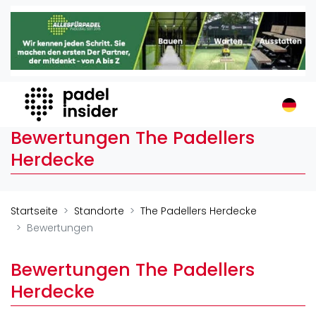
Padel Insider
Home
Padelstandorte
Organisationen
Buchungssysteme
Bewertungen The Padellers
Padel-Shops
Herdecke
Padel-Marken
Padelplatzbauer
Verschiedenes
Startseite
Standorte
The Padellers Herdecke
Bewertungen
Veranstaltungen
Turniere
Bewertungen The Padellers
International
Herdecke
Playtomic