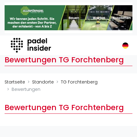
Padel Insider
Home
Padelstandorte
Organisationen
Buchungssysteme
Bewertungen TG Forchtenberg
Padel-Shops
Padel-Marken
Padelplatzbauer
Startseite
Standorte
TG Forchtenberg
Verschiedenes
Bewertungen
Veranstaltungen
Bewertungen TG Forchtenberg
Turniere
International
Playtomic