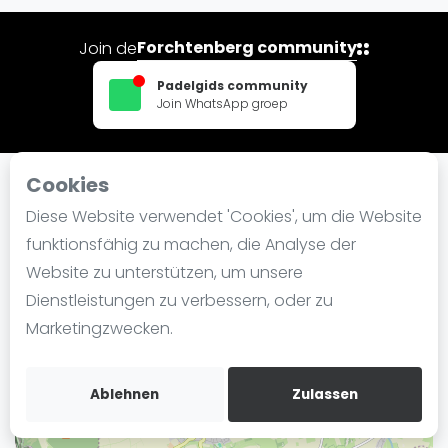
Ranking
Forchtenberg community
Join de
Männer
Padelgids community
Frauen
Join WhatsApp groep
FIP Männer
FIP Frauen
Cookies
Blog
In der Nähe TG Forchtenberg
Diese Website verwendet 'Cookies', um die Website
Was ist padel
funktionsfähig zu machen, die Analyse der
Die Geschichte von Padel
Website zu unterstützen, um unsere
+
Regeln und Punktzählung
Dienstleistungen zu verbessern, oder zu
−
Padel Schläge
Marketingzwecken.
Bandeja - Vibora
Video
Ablehnen
Zulassen
Padel Basistechnik