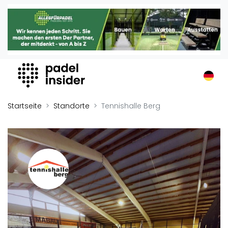
Padel Insider
Home
Padelstandorte
Organisationen
Buchungssysteme
Padel-Shops
Startseite
Standorte
Tennishalle Berg
Padel-Marken
Padelplatzbauer
Verschiedenes
Veranstaltungen
Turniere
International
Playtomic