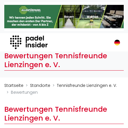
Padel Insider
Home
Padelstandorte
Organisationen
Buchungssysteme
Bewertungen Tennisfreunde
Padel-Shops
Lienzingen e. V.
Padel-Marken
Padelplatzbauer
Verschiedenes
Startseite
Standorte
Tennisfreunde Lienzingen e. V.
Bewertungen
Veranstaltungen
Turniere
Bewertungen Tennisfreunde
International
Lienzingen e. V.
Playtomic