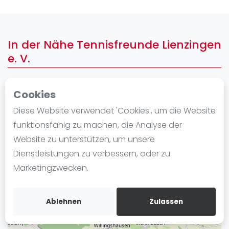
Ranking
Männer
In der Nähe Tennisfreunde Lienzingen
Frauen
e. V.
FIP Männer
FIP Frauen
Cookies
+
Blog
−
Diese Website verwendet 'Cookies', um die Website
Was ist padel
funktionsfähig zu machen, die Analyse der
Die Geschichte von Padel
Website zu unterstützen, um unsere
Regeln und Punktzählung
Dienstleistungen zu verbessern, oder zu
Padel Schläge
Marketingzwecken.
Bandeja - Vibora
Video
Ablehnen
Zulassen
Padel Basistechnik