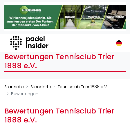
Padel Insider
Home
Padelstandorte
Organisationen
Buchungssysteme
Bewertungen Tennisclub Trier
Padel-Shops
1888 e.V.
Padel-Marken
Padelplatzbauer
Verschiedenes
Startseite
Standorte
Tennisclub Trier 1888 e.V.
Bewertungen
Veranstaltungen
Turniere
Bewertungen Tennisclub Trier
International
1888 e.V.
Playtomic