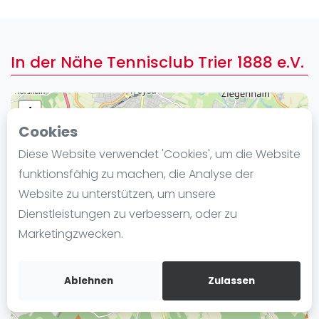
Ranking
Männer
In der Nähe Tennisclub Trier 1888 e.V.
Frauen
FIP Männer
FIP Frauen
+
Cookies
−
Blog
Diese Website verwendet 'Cookies', um die Website
Was ist padel
funktionsfähig zu machen, die Analyse der
Die Geschichte von Padel
Website zu unterstützen, um unsere
Regeln und Punktzählung
Dienstleistungen zu verbessern, oder zu
Padel Schläge
Marketingzwecken.
Bandeja - Vibora
Video
Ablehnen
Zulassen
Padel Basistechnik