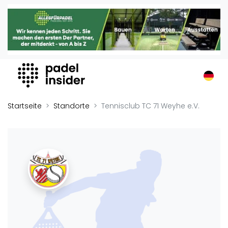
Padel Insider
Home
Padelstandorte
Organisationen
Buchungssysteme
Padel-Shops
Startseite
Standorte
Tennisclub TC 71 Weyhe e.V.
Padel-Marken
Padelplatzbauer
Verschiedenes
Veranstaltungen
Turniere
International
Playtomic