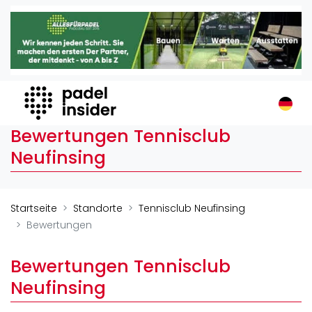
Padel Insider
Home
Padelstandorte
Organisationen
Buchungssysteme
Bewertungen Tennisclub
Padel-Shops
Neufinsing
Padel-Marken
Padelplatzbauer
Verschiedenes
Startseite
Standorte
Tennisclub Neufinsing
Bewertungen
Veranstaltungen
Turniere
Bewertungen Tennisclub
International
Neufinsing
Playtomic