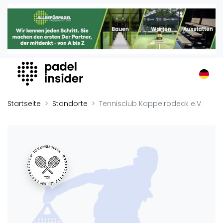
Padel Insider
Home
Padelstandorte
Organisationen
Buchungssysteme
Padel-Shops
Startseite
Standorte
Tennisclub Kappelrodeck e.V.
Padel-Marken
Padelplatzbauer
Verschiedenes
Veranstaltungen
Turniere
International
Playtomic