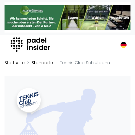
Padel Insider
Home
Padelstandorte
Organisationen
Buchungssysteme
Padel-Shops
Startseite
Standorte
Tennis Club Schiefbahn
Padel-Marken
Padelplatzbauer
Verschiedenes
Veranstaltungen
Turniere
International
Playtomic