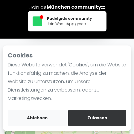
Ranking
München community
Join de
Männer
Padelgids community
Join WhatsApp groep
Frauen
FIP Männer
FIP Frauen
Cookies
In der Nähe TC Unterföhring
Blog
Diese Website verwendet 'Cookies', um die Website
Was ist padel
funktionsfähig zu machen, die Analyse der
+
Die Geschichte von Padel
Website zu unterstützen, um unsere
−
Regeln und Punktzählung
Dienstleistungen zu verbessern, oder zu
Padel Schläge
Marketingzwecken.
Bandeja - Vibora
Video
Ablehnen
Zulassen
Padel Basistechnik