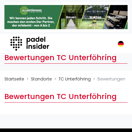
Padel Insider
Home
Padelstandorte
Organisationen
Buchungssysteme
Bewertungen TC Unterföhring
Padel-Shops
Padel-Marken
Padelplatzbauer
Startseite
Standorte
TC Unterföhring
Bewertungen
Verschiedenes
Bewertungen TC Unterföhring
Veranstaltungen
Turniere
International
Playtomic