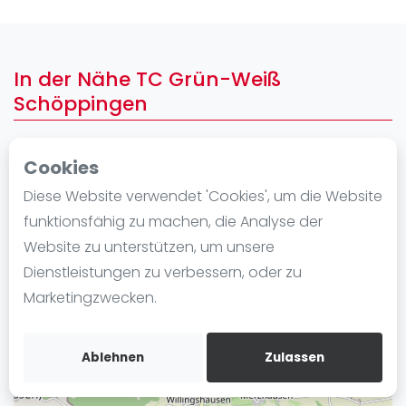
Ranking
Männer
In der Nähe TC Grün-Weiß
Frauen
Schöppingen
FIP Männer
FIP Frauen
Cookies
+
Blog
−
Diese Website verwendet 'Cookies', um die Website
Was ist padel
funktionsfähig zu machen, die Analyse der
Die Geschichte von Padel
Website zu unterstützen, um unsere
Regeln und Punktzählung
Dienstleistungen zu verbessern, oder zu
Padel Schläge
Marketingzwecken.
Bandeja - Vibora
Video
Ablehnen
Zulassen
Padel Basistechnik