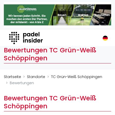
Padel Insider
Home
Padelstandorte
Organisationen
Buchungssysteme
Bewertungen TC Grün-Weiß
Padel-Shops
Schöppingen
Padel-Marken
Padelplatzbauer
Verschiedenes
Startseite
Standorte
TC Grün-Weiß Schöppingen
Bewertungen
Veranstaltungen
Turniere
Bewertungen TC Grün-Weiß
International
Schöppingen
Playtomic