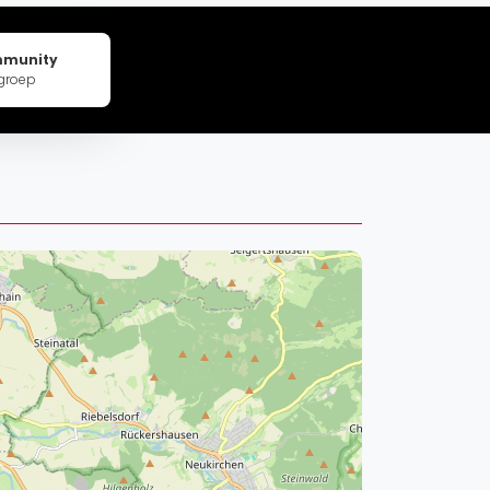
pzig
rtmund
mmunity
sen
groep