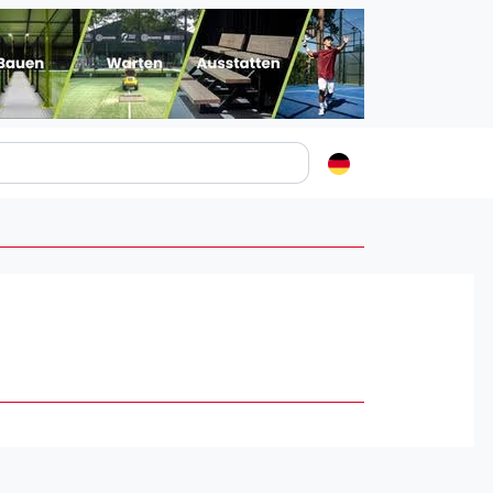
Padelstädte
Login
lin
mburg
nchen
ln
ankfurt am Main
uttgart
sseldorf