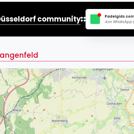
Lei
Do
Padelgids co
Düsseldorf community
Es
Join WhatsApp 
Langenfeld