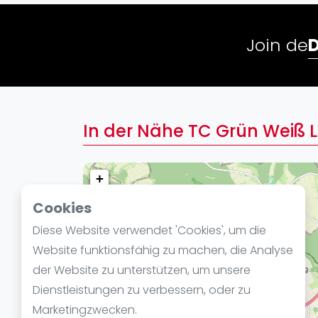
Verschiedenes
FIP Frauen
Join de
In der Nähe TC Grün Weiß 
+
−
Cookies
Diese Website verwendet 'Cookies', um die
Website funktionsfähig zu machen, die Analyse
der Website zu unterstützen, um unsere
Dienstleistungen zu verbessern, oder zu
Marketingzwecken.