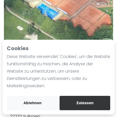
Ranking
Männer
Frauen
FIP Männer
FIP Frauen
Cookies
Blog
Diese Website verwendet 'Cookies', um die Website
Was ist padel
funktionsfähig zu machen, die Analyse der
Die Geschichte von Padel
Website zu unterstützen, um unsere
Regeln und Punktzählung
Dienstleistungen zu verbessern, oder zu
Padel Schläge
TC Gelb-Weiss Sulingen e.V.
Marketingzwecken.
Bandeja - Vibora
Zuletzt aktualisiert am 28. November 2024
151 Ansichten seit 13. November 2024
Video
Ablehnen
Zulassen
Im Bürgerpark 1
Padel Basistechnik
27232
Sulingen