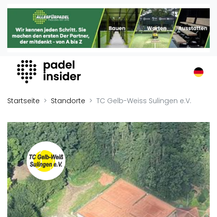
Padel Insider
Home
Padelstandorte
Organisationen
Buchungssysteme
Padel-Shops
Startseite
Standorte
TC Gelb-Weiss Sulingen e.V.
Padel-Marken
Padelplatzbauer
Verschiedenes
Veranstaltungen
Turniere
International
Playtomic