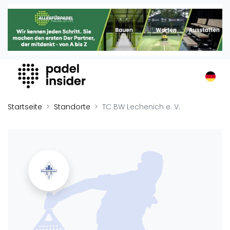
Padel Insider
Home
Padelstandorte
Organisationen
Buchungssysteme
Padel-Shops
Startseite
Standorte
TC BW Lechenich e. V.
Padel-Marken
Padelplatzbauer
Verschiedenes
Veranstaltungen
Turniere
International
Playtomic