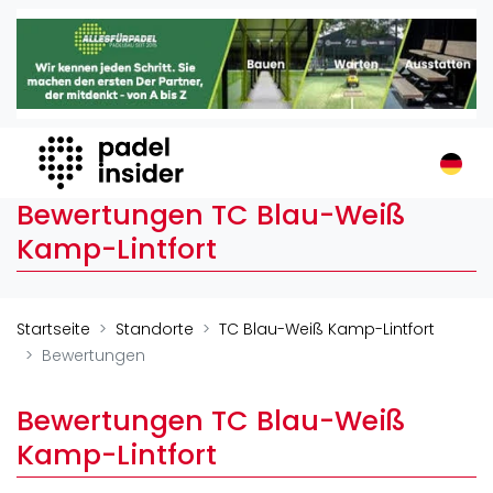
Padel Insider
Home
Padelstandorte
Organisationen
Buchungssysteme
Bewertungen TC Blau-Weiß
Padel-Shops
Kamp-Lintfort
Padel-Marken
Padelplatzbauer
Verschiedenes
Startseite
Standorte
TC Blau-Weiß Kamp-Lintfort
Bewertungen
Veranstaltungen
Turniere
Bewertungen TC Blau-Weiß
International
Kamp-Lintfort
Playtomic