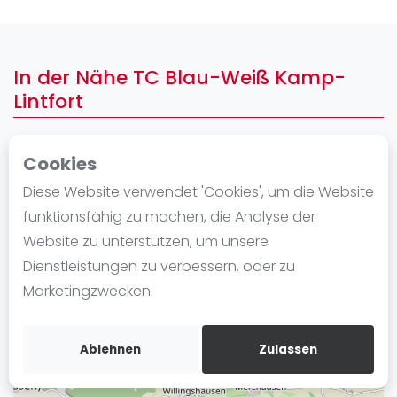
Ranking
Männer
In der Nähe TC Blau-Weiß Kamp-
Frauen
Lintfort
FIP Männer
FIP Frauen
Cookies
+
Blog
−
Diese Website verwendet 'Cookies', um die Website
Was ist padel
funktionsfähig zu machen, die Analyse der
Die Geschichte von Padel
Website zu unterstützen, um unsere
Regeln und Punktzählung
Dienstleistungen zu verbessern, oder zu
Padel Schläge
Marketingzwecken.
Bandeja - Vibora
Video
Ablehnen
Zulassen
Padel Basistechnik