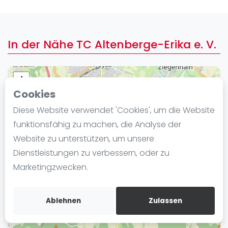
Ranking
Männer
In der Nähe TC Altenberge-Erika e. V.
Frauen
FIP Männer
FIP Frauen
+
Cookies
−
Blog
Diese Website verwendet 'Cookies', um die Website
Was ist padel
funktionsfähig zu machen, die Analyse der
Die Geschichte von Padel
Website zu unterstützen, um unsere
Regeln und Punktzählung
Dienstleistungen zu verbessern, oder zu
Padel Schläge
Marketingzwecken.
Bandeja - Vibora
Video
Ablehnen
Zulassen
Padel Basistechnik