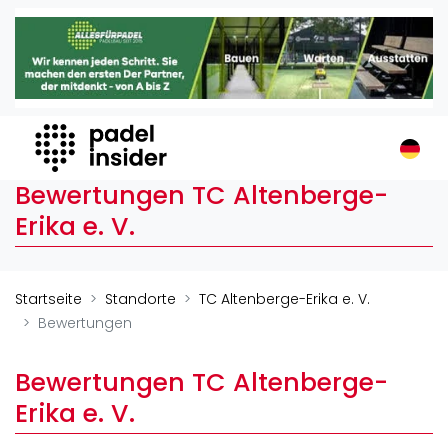
Padel Insider
Home
Padelstandorte
Organisationen
Buchungssysteme
Bewertungen TC Altenberge-
Padel-Shops
Erika e. V.
Padel-Marken
Padelplatzbauer
Verschiedenes
Startseite
Standorte
TC Altenberge-Erika e. V.
Bewertungen
Veranstaltungen
Turniere
Bewertungen TC Altenberge-
International
Erika e. V.
Playtomic