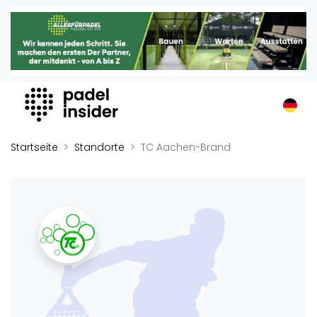
Padel Insider
Home
Padelstandorte
Organisationen
Buchungssysteme
Padel-Shops
Startseite
Standorte
TC Aachen-Brand
Padel-Marken
Padelplatzbauer
Verschiedenes
Veranstaltungen
Turniere
International
Playtomic