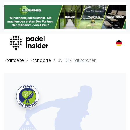
Padel Insider
Home
Padelstandorte
Organisationen
Buchungssysteme
Padel-Shops
Startseite
Standorte
SV-DJK Taufkirchen
Padel-Marken
Padelplatzbauer
Verschiedenes
Veranstaltungen
Turniere
International
Playtomic