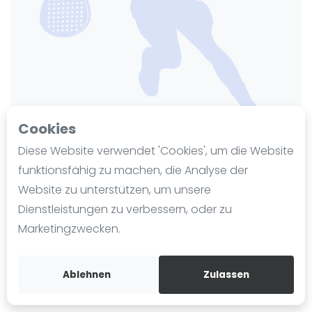
Ranking
Männer
Frauen
FIP Männer
FIP Frauen
Cookies
Blog
Diese Website verwendet 'Cookies', um die Website
Was ist padel
funktionsfähig zu machen, die Analyse der
SV-DJK Taufkirchen
Die Geschichte von Padel
Website zu unterstützen, um unsere
Regeln und Punktzählung
Zuletzt aktualisiert am 25. November 2024
Dienstleistungen zu verbessern, oder zu
107 Ansichten seit 13. November 2024
Padel Schläge
Marketingzwecken.
Bandeja - Vibora
Birkenstraße 169
82024
Video
Ablehnen
Zulassen
padel-taufkirchen.de
Padel Basistechnik