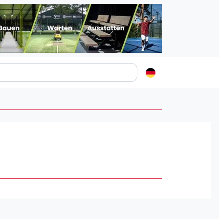
Padelstädte
Login
lin
mburg
nchen
ln
ankfurt am Main
uttgart
sseldorf