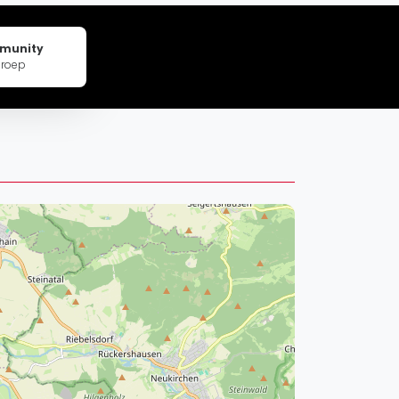
pzig
rtmund
mmunity
sen
groep