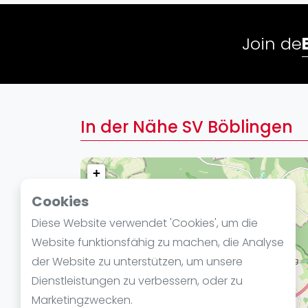
Verschiedenes
FIP Frauen
Join de
In der Nähe SV Böblingen
+
−
Cookies
Diese Website verwendet 'Cookies', um die
Website funktionsfähig zu machen, die Analyse
der Website zu unterstützen, um unsere
Dienstleistungen zu verbessern, oder zu
Marketingzwecken.