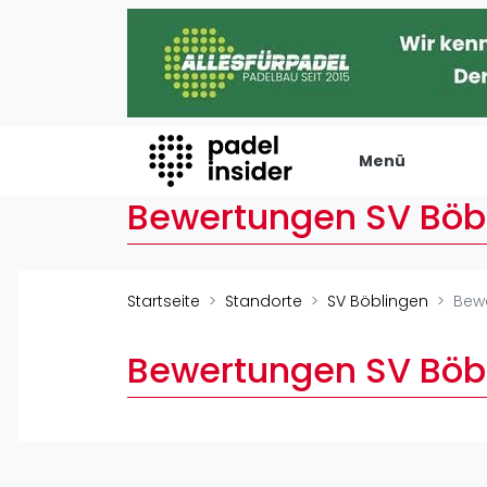
Menü
Bewertungen SV Böb
Padel Insider
Verans
Home
Turniere
Startseite
Standorte
SV Böblingen
Bew
Padelstandorte
Internation
Organisationen
Playtomic
Bewertungen SV Böb
Buchungssysteme
Rankin
Padel-Shops
Männer
Padel-Marken
Frauen
Padelplatzbauer
FIP Männer