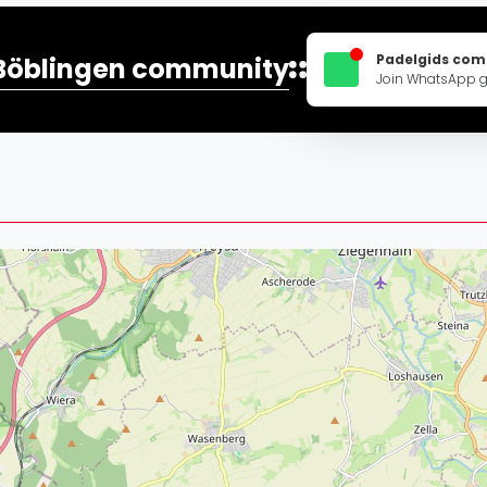
Lei
Do
Padelgids co
Böblingen community
Es
Join WhatsApp 