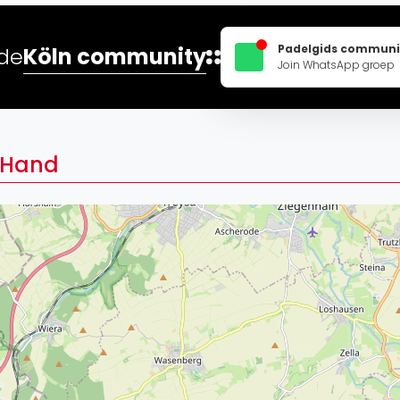
Lei
Do
Padelgids communi
Köln community
 de
Es
Join WhatsApp groep
 Hand