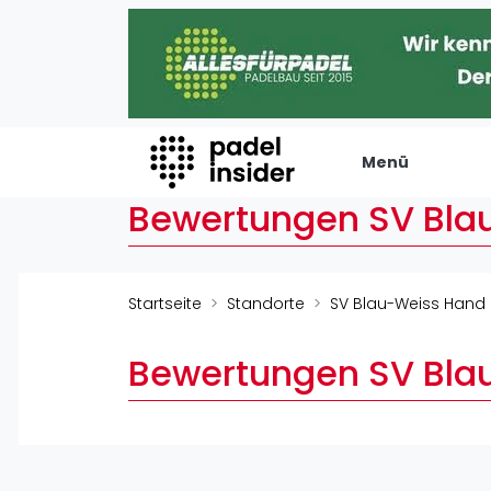
Menü
Bewertungen SV Bla
Padel Insider
Verans
Home
Turniere
Startseite
Standorte
SV Blau-Weiss Hand
Padelstandorte
Internation
Organisationen
Playtomic
Bewertungen SV Bla
Buchungssysteme
Rankin
Padel-Shops
Männer
Padel-Marken
Frauen
Padelplatzbauer
FIP Männer