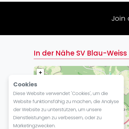
Verschiedenes
FIP Frauen
Join
In der Nähe SV Blau-Weiss
+
−
Cookies
Diese Website verwendet 'Cookies', um die
Website funktionsfähig zu machen, die Analyse
der Website zu unterstützen, um unsere
Dienstleistungen zu verbessern, oder zu
Marketingzwecken.