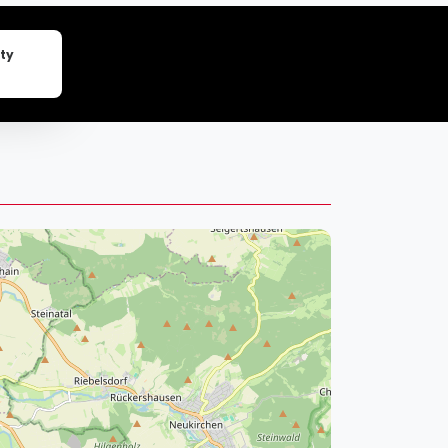
pzig
rtmund
ty
sen