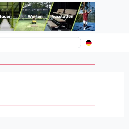
Padelstädte
Login
lin
mburg
nchen
ln
ankfurt am Main
uttgart
sseldorf