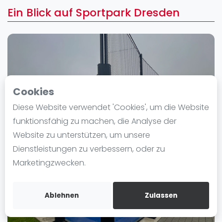
Ranking
Ein Blick auf Sportpark Dresden
Männer
Frauen
FIP Männer
FIP Frauen
Cookies
Blog
Diese Website verwendet 'Cookies', um die Website
Was ist padel
funktionsfähig zu machen, die Analyse der
Die Geschichte von Padel
Website zu unterstützen, um unsere
Regeln und Punktzählung
Dienstleistungen zu verbessern, oder zu
Padel Schläge
Marketingzwecken.
Bandeja - Vibora
Video
Ablehnen
Zulassen
Padel Basistechnik