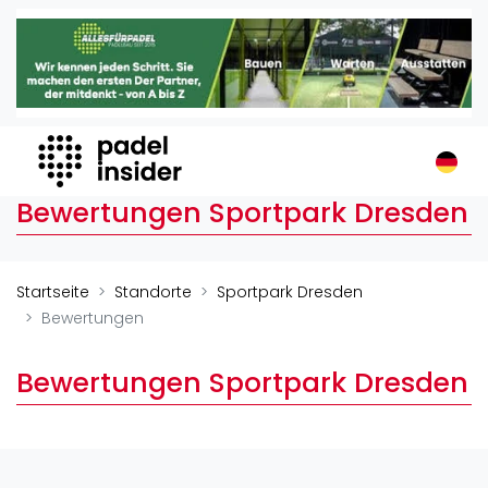
Padel Insider
Home
Padelstandorte
Organisationen
Buchungssysteme
Bewertungen Sportpark Dresden
Padel-Shops
Padel-Marken
Padelplatzbauer
Startseite
Standorte
Sportpark Dresden
Verschiedenes
Bewertungen
Veranstaltungen
Bewertungen Sportpark Dresden
Turniere
International
Playtomic