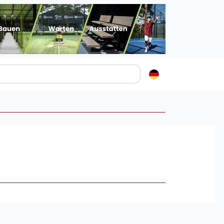
Padelstädte
Login
lin
mburg
nchen
ln
ankfurt am Main
uttgart
sseldorf