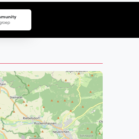
pzig
rtmund
mmunity
sen
groep