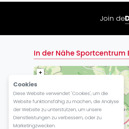
Verschiedenes
FIP Frauen
Join de
In der Nähe Sportcentrum
+
−
Cookies
Diese Website verwendet 'Cookies', um die
Website funktionsfähig zu machen, die Analyse
der Website zu unterstützen, um unsere
Dienstleistungen zu verbessern, oder zu
Marketingzwecken.