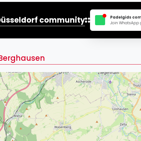
Lei
Do
Padelgids co
Düsseldorf community
Es
Join WhatsApp 
 Berghausen