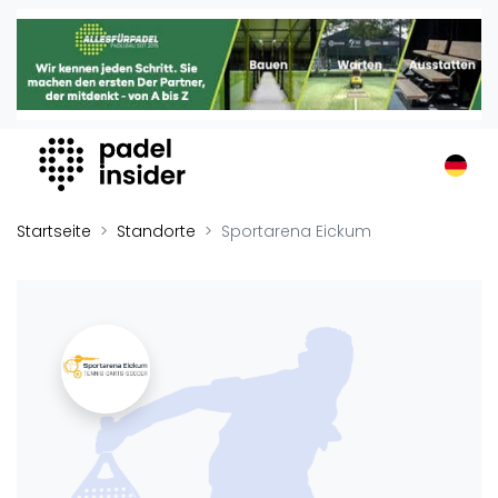
Padel Insider
Home
Padelstandorte
Organisationen
Buchungssysteme
Padel-Shops
Startseite
Standorte
Sportarena Eickum
Padel-Marken
Padelplatzbauer
Verschiedenes
Veranstaltungen
Turniere
International
Playtomic