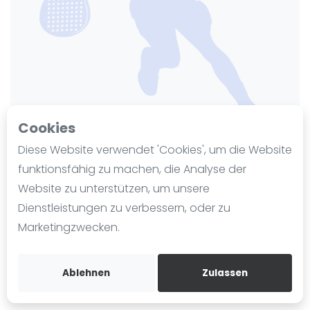
Ranking
Männer
Frauen
FIP Männer
FIP Frauen
Cookies
Blog
Diese Website verwendet 'Cookies', um die Website
Was ist padel
funktionsfähig zu machen, die Analyse der
Sportarena Eickum
Die Geschichte von Padel
Website zu unterstützen, um unsere
Regeln und Punktzählung
Zuletzt aktualisiert am 25. November 2024
Dienstleistungen zu verbessern, oder zu
444 Ansichten seit 13. November 2024
Padel Schläge
Marketingzwecken.
Bandeja - Vibora
Beckmannsheide 40
32051
Herford
Video
Ablehnen
Zulassen
sportarena-eickum.de
Padel Basistechnik