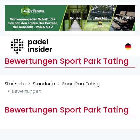
Padel Insider
Home
Padelstandorte
Organisationen
Buchungssysteme
Bewertungen Sport Park Tating
Padel-Shops
Padel-Marken
Padelplatzbauer
Startseite
Standorte
Sport Park Tating
Verschiedenes
Bewertungen
Veranstaltungen
Bewertungen Sport Park Tating
Turniere
International
Playtomic