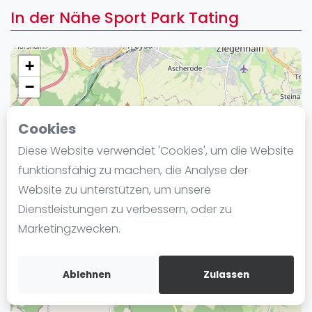
Ranking
In der Nähe Sport Park Tating
Männer
Frauen
+
FIP Männer
−
FIP Frauen
Cookies
Blog
Diese Website verwendet 'Cookies', um die Website
Was ist padel
funktionsfähig zu machen, die Analyse der
Die Geschichte von Padel
Website zu unterstützen, um unsere
Regeln und Punktzählung
Dienstleistungen zu verbessern, oder zu
Padel Schläge
Marketingzwecken.
Bandeja - Vibora
Video
Ablehnen
Zulassen
Padel Basistechnik