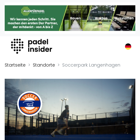
Padel Insider
Home
Padelstandorte
Organisationen
Buchungssysteme
Padel-Shops
Startseite
Standorte
Soccerpark Langenhagen
Padel-Marken
Padelplatzbauer
Verschiedenes
Veranstaltungen
Turniere
International
Playtomic