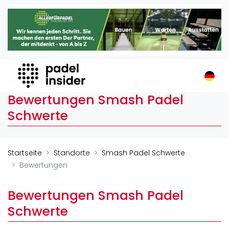
Padel Insider
Home
Padelstandorte
Organisationen
Buchungssysteme
Bewertungen Smash Padel
Padel-Shops
Schwerte
Padel-Marken
Padelplatzbauer
Verschiedenes
Startseite
Standorte
Smash Padel Schwerte
Bewertungen
Veranstaltungen
Turniere
Bewertungen Smash Padel
International
Schwerte
Playtomic