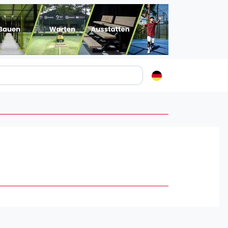
Padelstädte
Login
lin
mburg
nchen
ln
ankfurt am Main
uttgart
sseldorf