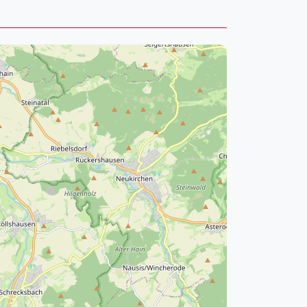
pzig
rtmund
sen