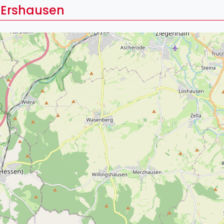
Lei
 Ershausen
Do
Es