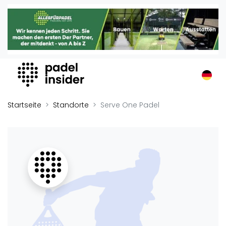
Padel Insider
Home
Padelstandorte
Organisationen
Buchungssysteme
Padel-Shops
Startseite
Standorte
Serve One Padel
Padel-Marken
Padelplatzbauer
Verschiedenes
Veranstaltungen
Turniere
International
Playtomic