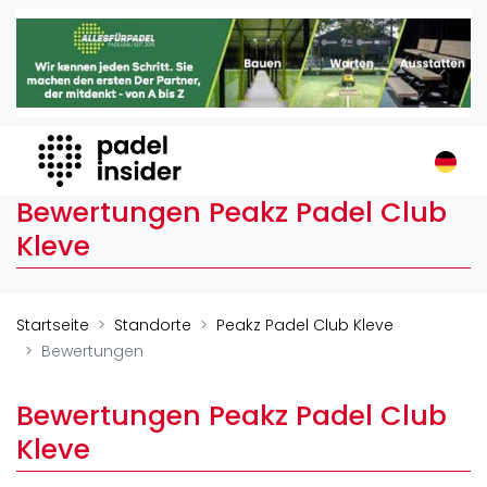
Padel Insider
Home
Padelstandorte
Organisationen
Buchungssysteme
Bewertungen Peakz Padel Club
Padel-Shops
Kleve
Padel-Marken
Padelplatzbauer
Verschiedenes
Startseite
Standorte
Peakz Padel Club Kleve
Bewertungen
Veranstaltungen
Turniere
Bewertungen Peakz Padel Club
International
Kleve
Playtomic