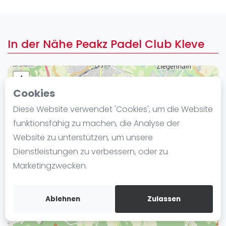
Ranking
Männer
In der Nähe Peakz Padel Club Kleve
Frauen
FIP Männer
FIP Frauen
+
Cookies
−
Blog
Diese Website verwendet 'Cookies', um die Website
Was ist padel
funktionsfähig zu machen, die Analyse der
Die Geschichte von Padel
Website zu unterstützen, um unsere
Regeln und Punktzählung
Dienstleistungen zu verbessern, oder zu
Padel Schläge
Marketingzwecken.
Bandeja - Vibora
Video
Ablehnen
Zulassen
Padel Basistechnik