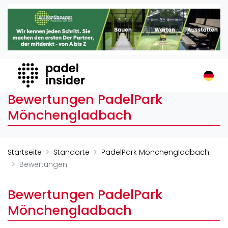
Padel Insider
Home
Padelstandorte
Organisationen
Buchungssysteme
Bewertungen PadelPark
Padel-Shops
Mönchengladbach
Padel-Marken
Padelplatzbauer
Verschiedenes
Startseite
Standorte
PadelPark Mönchengladbach
Bewertungen
Veranstaltungen
Turniere
Bewertungen PadelPark
International
Mönchengladbach
Playtomic