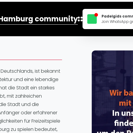
Lei
Do
Padelgids com
Hamburg community
Es
Join WhatsApp g
 Deutschlands, ist bekannt
itektur und eine lebendige
at die Stadt ein starkes
t, mit zahlreichen
die Stadt und die
e Anfänger oder erfahrener
chkeiten für Freizeitspiele
burg zu spielen bedeutet,