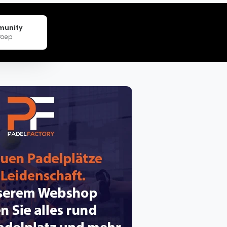
pzig
rtmund
munity
sen
roep