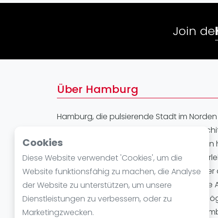
Verschiedenes
FIP Frauen
Join de
Über Hamburg
Hamburg, die pulsierende Stadt im Norden
für ihre reiche Kultur, beeindruckende Arch
Cookies
Sportgemeinschaft. In den letzten Jahren h
Wachstum im Bereich des Padelsports erleb
Diese Website verwendet 'Cookies', um die
modernen Padelstandorten, die sich über 
Website funktionsfähig zu machen, die Analyse
umliegenden Viertel verteilen. Egal, ob Si
der Website zu unterstützen, um unsere
Spieler sind, Hamburg bietet unzählige Mögli
Dienstleistungen zu verbessern, oder zu
und professionelle Trainings. Padel in Ham
Marketingzwecken.