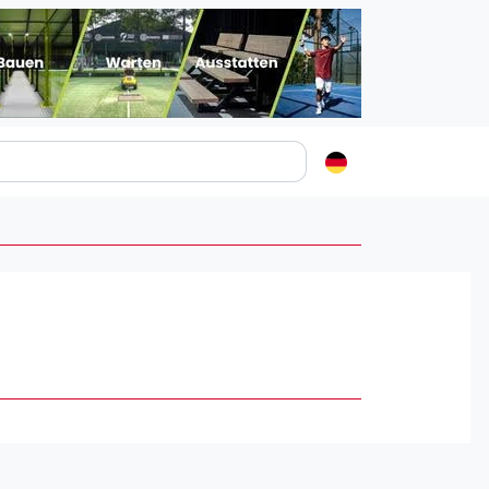
Padelstädte
Login
lin
mburg
nchen
ln
ankfurt am Main
uttgart
sseldorf