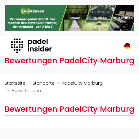
Padel Insider
Home
Padelstandorte
Organisationen
Buchungssysteme
Bewertungen PadelCity Marburg
Padel-Shops
Padel-Marken
Padelplatzbauer
Startseite
Standorte
PadelCity Marburg
Verschiedenes
Bewertungen
Veranstaltungen
Bewertungen PadelCity Marburg
Turniere
International
Playtomic