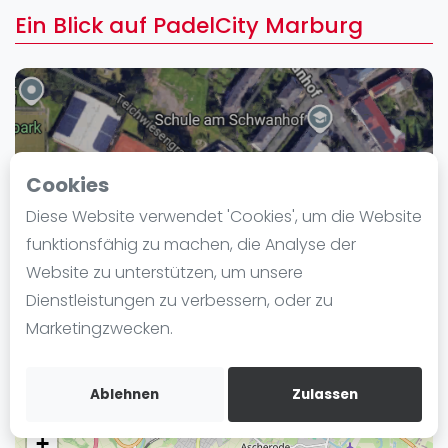
Ranking
Ein Blick auf PadelCity Marburg
Männer
Frauen
FIP Männer
FIP Frauen
Cookies
Blog
Diese Website verwendet 'Cookies', um die Website
Was ist padel
funktionsfähig zu machen, die Analyse der
Die Geschichte von Padel
Website zu unterstützen, um unsere
Regeln und Punktzählung
Dienstleistungen zu verbessern, oder zu
Padel Schläge
Marketingzwecken.
Bandeja - Vibora
In der Nähe PadelCity Marburg
Video
Ablehnen
Zulassen
Padel Basistechnik
+