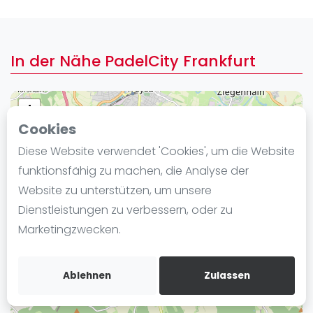
Ranking
Männer
In der Nähe PadelCity Frankfurt
Frauen
FIP Männer
FIP Frauen
+
Cookies
−
Blog
Diese Website verwendet 'Cookies', um die Website
Was ist padel
funktionsfähig zu machen, die Analyse der
Die Geschichte von Padel
Website zu unterstützen, um unsere
Regeln und Punktzählung
Dienstleistungen zu verbessern, oder zu
Padel Schläge
Marketingzwecken.
Bandeja - Vibora
Video
Ablehnen
Zulassen
Padel Basistechnik