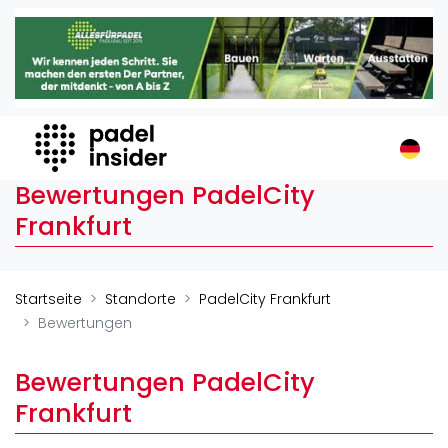
Padel Insider
Home
Padelstandorte
Organisationen
Buchungssysteme
Bewertungen PadelCity
Padel-Shops
Frankfurt
Padel-Marken
Padelplatzbauer
Verschiedenes
Startseite
Standorte
PadelCity Frankfurt
Bewertungen
Veranstaltungen
Turniere
Bewertungen PadelCity
International
Frankfurt
Playtomic