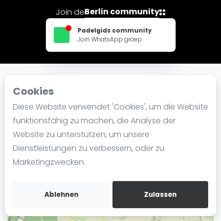
Ranking
Berlin community
Join de
Männer
Padelgids community
Join WhatsApp groep
Frauen
FIP Männer
FIP Frauen
Cookies
In der Nähe PadelCity Berlin
Blog
Diese Website verwendet 'Cookies', um die Website
Was ist padel
funktionsfähig zu machen, die Analyse der
+
Die Geschichte von Padel
Website zu unterstützen, um unsere
−
Regeln und Punktzählung
Dienstleistungen zu verbessern, oder zu
Padel Schläge
Marketingzwecken.
Bandeja - Vibora
Video
Ablehnen
Zulassen
Padel Basistechnik