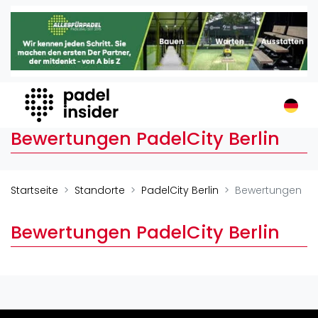
Padel Insider
Home
Padelstandorte
Organisationen
Buchungssysteme
Bewertungen PadelCity Berlin
Padel-Shops
Padel-Marken
Padelplatzbauer
Startseite
Standorte
PadelCity Berlin
Bewertungen
Verschiedenes
Bewertungen PadelCity Berlin
Veranstaltungen
Turniere
International
Playtomic