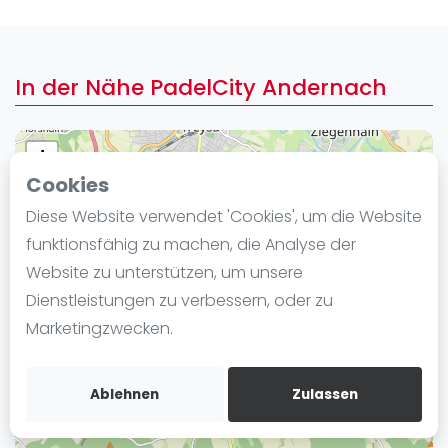
Ranking
Männer
In der Nähe PadelCity Andernach
Frauen
FIP Männer
FIP Frauen
+
Cookies
−
Blog
Diese Website verwendet 'Cookies', um die Website
Was ist padel
funktionsfähig zu machen, die Analyse der
Die Geschichte von Padel
Website zu unterstützen, um unsere
Regeln und Punktzählung
Dienstleistungen zu verbessern, oder zu
Padel Schläge
Marketingzwecken.
Bandeja - Vibora
Video
Ablehnen
Zulassen
Padel Basistechnik