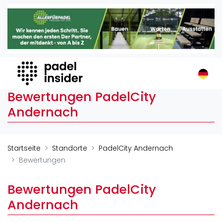
Padel Insider
Home
Padelstandorte
Organisationen
Buchungssysteme
Bewertungen PadelCity
Padel-Shops
Andernach
Padel-Marken
Padelplatzbauer
Verschiedenes
Startseite
Standorte
PadelCity Andernach
Bewertungen
Veranstaltungen
Turniere
Bewertungen PadelCity
International
Andernach
Playtomic